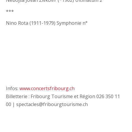
Nebojša Jovan Živkovi? (*1962) Ultimatum 2
***
Nino Rota (1911-1979) Symphonie n°
Infos:
www.concertsfribourg.ch
Billetterie : Fribourg Tourisme et Région 026 350 11
00 | spectacles@fribourgtourisme.ch