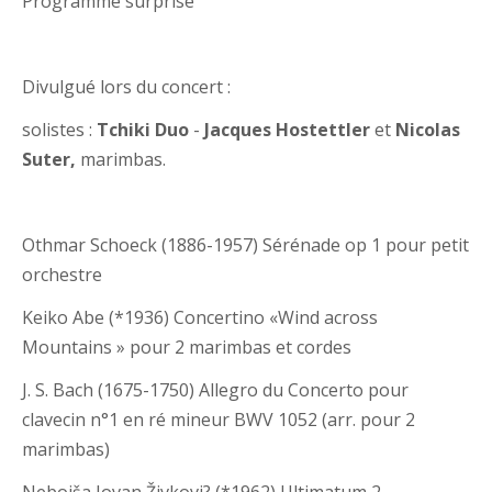
Programme surprise
Divulgué lors du concert :
solistes :
Tchiki Duo
-
Jacques Hostettler
et
Nicolas
Suter,
marimbas.
Othmar Schoeck (1886-1957) Sérénade op 1 pour petit
orchestre
Keiko Abe (*1936) Concertino «Wind across
Mountains » pour 2 marimbas et cordes
J. S. Bach (1675-1750) Allegro du Concerto pour
clavecin n°1 en ré mineur BWV 1052 (arr. pour 2
marimbas)