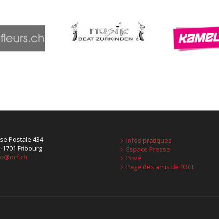
se Postale 434
Infos pratiques
-1701 Fribourg
Espace Presse
fo@ocf.ch
Privé
Page des amis de l’OCF