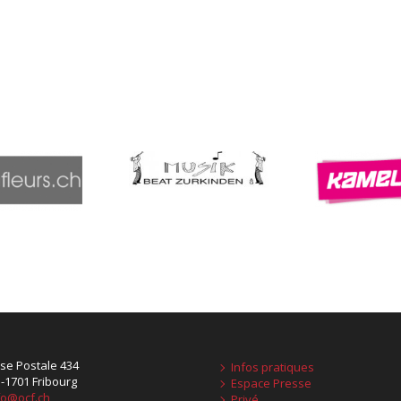
se Postale 434
Infos pratiques
-1701 Fribourg
Espace Presse
fo@ocf.ch
Privé