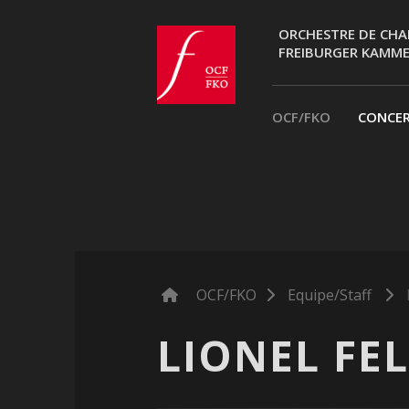
ORCHESTRE DE CHA
FREIBURGER KAMM
ocf.ch
OCF/FKO
CONCE
OCF/FKO
Equipe/Staff
LIONEL FE